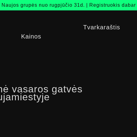
Naujos grupės nuo rugpjūčio 31d. |
Registruokis dabar
Tvarkaraštis
Kainos
ė vasaros gatvės
ujamiestyje