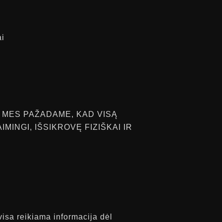
ai
R MES PAŽADAME, KAD VISĄ
AIMINGI, IŠSIKROVĘ FIZIŠKAI IR
 visa reikiama informacija dėl