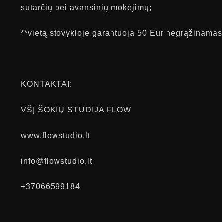
sutarčių bei avansinių mokėjimų;
**vietą stovykloje garantuoja 50 Eur negrąžinama
KONTAKTAI:
VŠĮ ŠOKIŲ STUDIJA FLOW
www.flowstudio.lt
info@flowstudio.lt
+37066599184