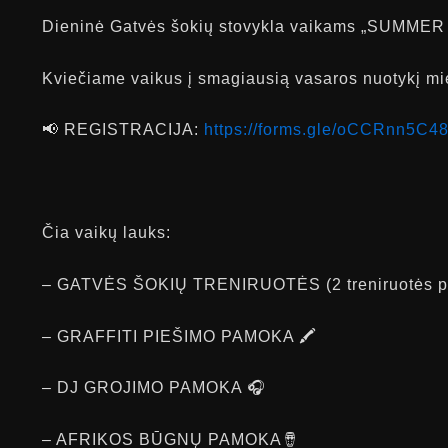
Dieninė Gatvės šokių stovykla vaikams „SUMMER 
Kviečiame vaikus į smagiausią vasaros nuotykį mies
📢 REGISTRACIJA:
https://forms.gle/oCCRnn5C4
Čia vaikų lauks:
– GATVĖS ŠOKIŲ TRENIRUOTĖS (2 treniruotės pe
– GRAFFITI PIEŠIMO PAMOKA 🖍
– DJ GROJIMO PAMOKA 🎧
– AFRIKOS BŪGNŲ PAMOKA🪘