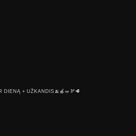
 DIENĄ + UŽKANDIS🍌🍎🥗🫘🥩