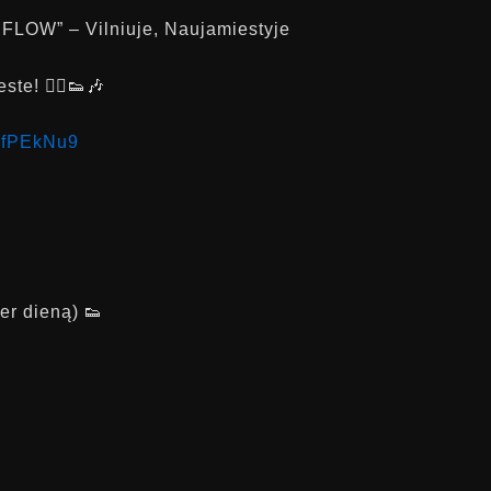
FLOW” – Vilniuje, Naujamiestyje
te! 🤸‍♂️👟🎶
8fPEkNu9
r dieną) 👟