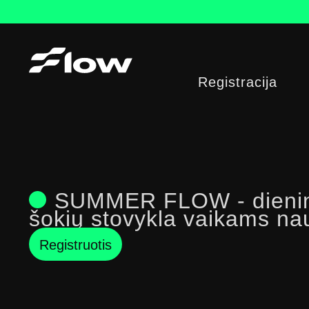
Pereiti
prie
turinio
Registracija
SUMMER FLOW - dienin
šokių stovykla vaikams na
Registruotis