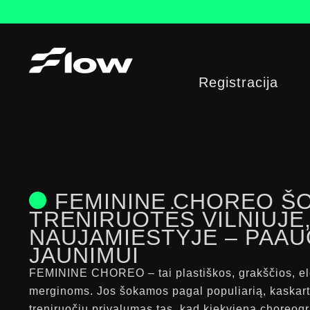
Pereiti
prie
turinio
Registracija
FEMININE CHOREO Š
TRENIRUOTĖS VILNIUJE
NAUJAMIESTYJE – PAAU
JAUNIMUI
FEMININE CHOREO – tai plastiškos, grakščios, ele
merginoms. Jos šokamos pagal populiarią, kaskart 
treniruočių privalumas tas, kad kiekviena choreograf