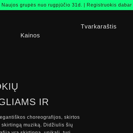
Naujos grupės nuo rugpjūčio 31d. |
Registruokis dabar
Tvarkaraštis
Kainos
OKIŲ
,
GLIAMS IR
gantiškos choreografijos, skirtos
skirtingą muziką. Didžiulis šių
ija yra skirtinga, unikali, turi