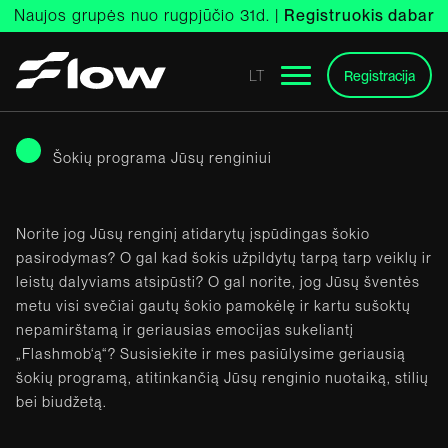
Pereiti
Naujos grupės nuo rugpjūčio 31d. |
Registruokis dabar
prie
turinio
LT
Registracija
Šokių programa Jūsų renginiui
Norite jog Jūsų renginį atidarytų įspūdingas šokio
pasirodymas? O gal kad šokis užpildytų tarpą tarp veiklų ir
leistų dalyviams atsipūsti? O gal norite, jog Jūsų šventės
metu visi svečiai gautų šokio pamokėlę ir kartu sušoktų
nepamirštamą ir geriausias emocijas sukeliantį
„Flashmob‘ą“? Susisiekite ir mes pasiūlysime geriausią
šokių programą, atitinkančią Jūsų renginio nuotaiką, stilių
bei biudžetą.