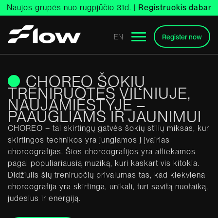
Skip
Naujos grupės nuo rugpjūčio 31d. |
Registruokis dabar
to
content
EN
Register now
CHOREO ŠOKIŲ
TRENIRUOTĖS VILNIUJE,
NAUJAMIESTYJE –
PAAUGLIAMS IR JAUNIMUI
CHOREO – tai skirtingų gatvės šokių stilių miksas, kur
skirtingos technikos yra jungiamos į įvairias
choreografijas. Šios choreografijos yra atliekamos
pagal populiariausią muziką, kuri kaskart vis kitokia.
Didžiulis šių treniruočių privalumas tas, kad kiekviena
choreografija yra skirtinga, unikali, turi savitą nuotaiką,
judesius ir energiją.